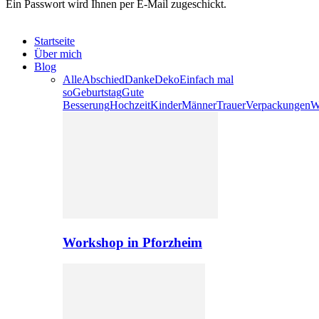
Ein Passwort wird Ihnen per E-Mail zugeschickt.
Startseite
Über mich
Blog
Alle
Abschied
Danke
Deko
Einfach mal
so
Geburtstag
Gute
Besserung
Hochzeit
Kinder
Männer
Trauer
Verpackungen
W
Workshop in Pforzheim