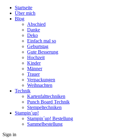
Startseite
Über mich
Blog
Abschied
Danke
Deko
Einfach mal so
Geburtstag
Gute Besserung
Hochzeit
Kinder
Männer
Trauer
Verpackungen
Weihnachten
Technik
Kartenfalttechniken
Punch Board Technik
Stempeltechniken
Stampin´up!
Stampin´up! Bestellung
Sammelbestellung
Sign in