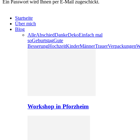
Ein Passwort wird Ihnen per E-Mail zugeschickt.
Startseite
Über mich
Blog
Alle
Abschied
Danke
Deko
Einfach mal
so
Geburtstag
Gute
Besserung
Hochzeit
Kinder
Männer
Trauer
Verpackungen
W
Workshop in Pforzheim