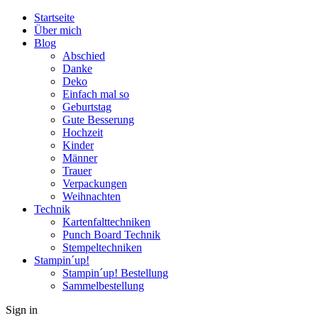
Startseite
Über mich
Blog
Abschied
Danke
Deko
Einfach mal so
Geburtstag
Gute Besserung
Hochzeit
Kinder
Männer
Trauer
Verpackungen
Weihnachten
Technik
Kartenfalttechniken
Punch Board Technik
Stempeltechniken
Stampin´up!
Stampin´up! Bestellung
Sammelbestellung
Sign in