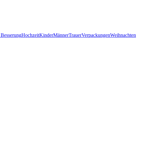
 Besserung
Hochzeit
Kinder
Männer
Trauer
Verpackungen
Weihnachten