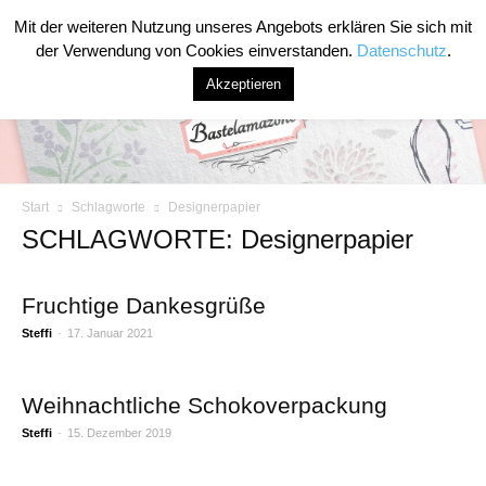
Mit der weiteren Nutzung unseres Angebots erklären Sie sich mit
der Verwendung von Cookies einverstanden.
Datenschutz
.
Akzeptieren
Start
Schlagworte
Designerpapier
Bastelamazone
SCHLAGWORTE: Designerpapier
Fruchtige Dankesgrüße
Steffi
-
17. Januar 2021
Weihnachtliche Schokoverpackung
Steffi
-
15. Dezember 2019