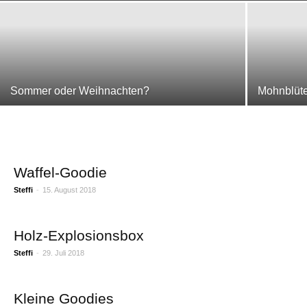
Sommer oder Weihnachten?
Mohnblüte
Waffel-Goodie
Steffi
-
15. August 2018
Holz-Explosionsbox
Steffi
-
29. Juli 2018
Kleine Goodies