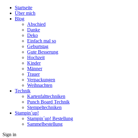
Startseite
Über mich
Blog
Abschied
Danke
Deko
Einfach mal so
Geburtstag
Gute Besserung
Hochzeit
Kinder
Männer
Trauer
Verpackungen
Weihnachten
Technik
Kartenfalttechniken
Punch Board Technik
Stempeltechniken
Stampin´up!
Stampin´up! Bestellung
Sammelbestellung
Sign in