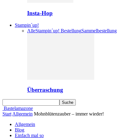
Insta-Hop
Stampin´up!
Alle
Stampin´up! Bestellung
Sammelbestellung
Überraschung
Bastelamazone
Start
Allgemein
Mohnblütenzauber – immer wieder!
Allgemein
Blog
Einfach mal so