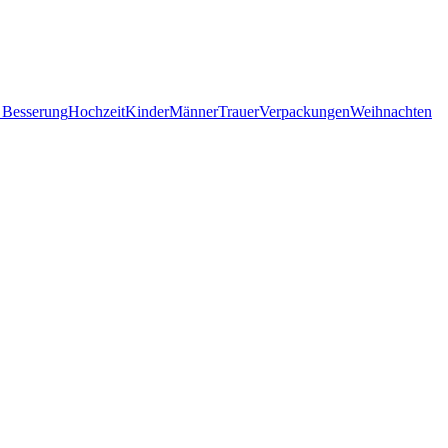
 Besserung
Hochzeit
Kinder
Männer
Trauer
Verpackungen
Weihnachten