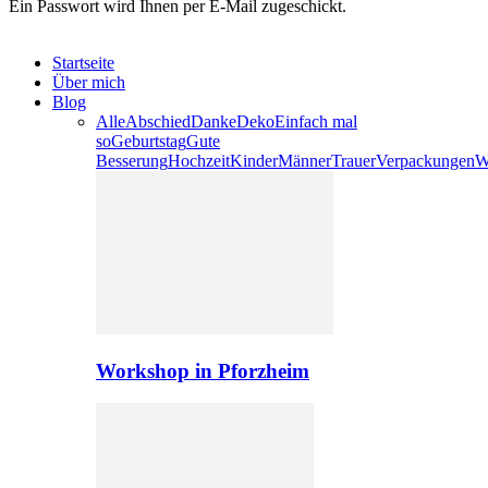
Ein Passwort wird Ihnen per E-Mail zugeschickt.
Startseite
Über mich
Blog
Alle
Abschied
Danke
Deko
Einfach mal
so
Geburtstag
Gute
Besserung
Hochzeit
Kinder
Männer
Trauer
Verpackungen
W
Workshop in Pforzheim