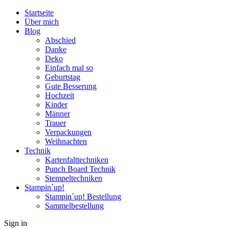
Startseite
Über mich
Blog
Abschied
Danke
Deko
Einfach mal so
Geburtstag
Gute Besserung
Hochzeit
Kinder
Männer
Trauer
Verpackungen
Weihnachten
Technik
Kartenfalttechniken
Punch Board Technik
Stempeltechniken
Stampin´up!
Stampin´up! Bestellung
Sammelbestellung
Sign in