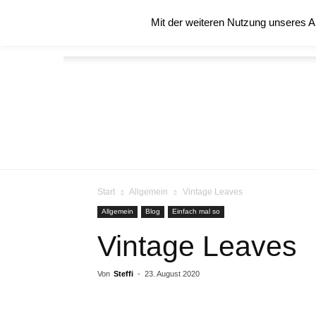
Samstag, August 8, 2026
Mit der weiteren Nutzung unseres A
STARTSEITE
ÜBER MICH
BLOG
Start
Allgemein
Vintage Leaves
Allgemein
Blog
Einfach mal so
Vintage Leaves
Von
Steffi
-
23. August 2020