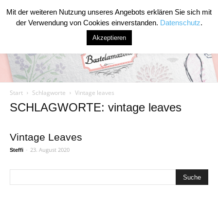
Mit der weiteren Nutzung unseres Angebots erklären Sie sich mit
der Verwendung von Cookies einverstanden.
Datenschutz
.
Akzeptieren
Start
Schlagworte
Vintage leaves
Bastelamazone
SCHLAGWORTE: vintage leaves
Vintage Leaves
-
23. August 2020
Steffi