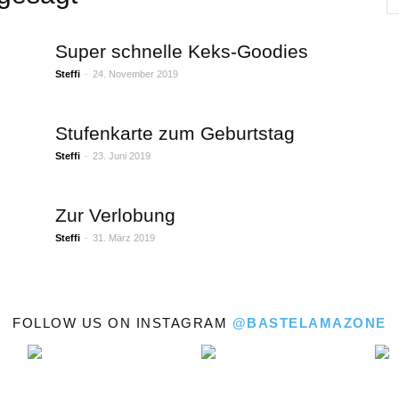
Bastelamazone
Super schnelle Keks-Goodies
Steffi
-
24. November 2019
Stufenkarte zum Geburtstag
Steffi
-
23. Juni 2019
Zur Verlobung
Steffi
-
31. März 2019
FOLLOW US ON INSTAGRAM
@BASTELAMAZONE