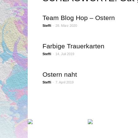
Team Blog Hop – Ostern
Steffi
-
28. März 2020
Farbige Trauerkarten
Steffi
-
14. Juli 2019
Ostern naht
Steffi
-
7. April 2019