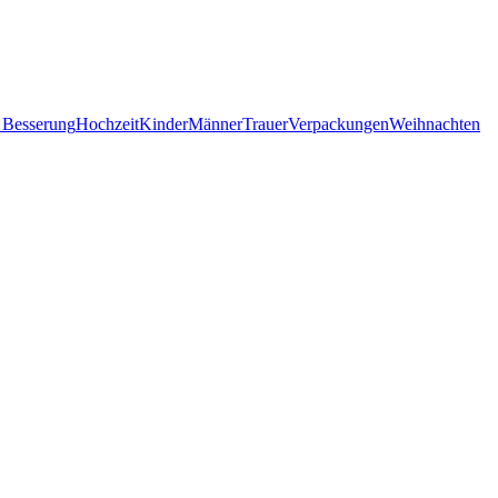
 Besserung
Hochzeit
Kinder
Männer
Trauer
Verpackungen
Weihnachten