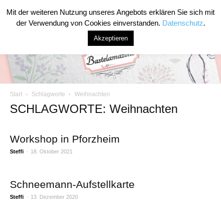
Mit der weiteren Nutzung unseres Angebots erklären Sie sich mit
der Verwendung von Cookies einverstanden.
Datenschutz
.
Akzeptieren
Start
Schlagworte
Weihnachten
Bastelamazone
SCHLAGWORTE: Weihnachten
Workshop in Pforzheim
Steffi
-
18. Oktober 2021
Schneemann-Aufstellkarte
Steffi
-
13. Dezember 2020