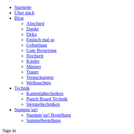
Startseite
Über mich
Blog
Abschied
Danke
Deko
Einfach mal so
Geburtstag
Gute Besserung
Hochzeit
Kinder
Männer
Trauer
Verpackungen
Weihnachten
Technik
Kartenfalttechniken
Punch Board Technik
Stempeltechniken
Stampin´up!
Stampin´up! Bestellung
Sammelbestellung
Sign in