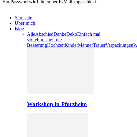
Ein Passwort wird Ihnen per E-Mail zugeschickt.
Startseite
Über mich
Blog
Alle
Abschied
Danke
Deko
Einfach mal
so
Geburtstag
Gute
Besserung
Hochzeit
Kinder
Männer
Trauer
Verpackungen
W
Workshop in Pforzheim