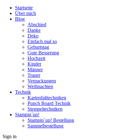
Startseite
Über mich
Blog
Abschied
Danke
Deko
Einfach mal so
Geburtstag
Gute Besserung
Hochzeit
Kinder
Männer
Trauer
Verpackungen
Weihnachten
Technik
Kartenfalttechniken
Punch Board Technik
Stempeltechniken
Stampin´up!
Stampin´up! Bestellung
Sammelbestellung
Sign in