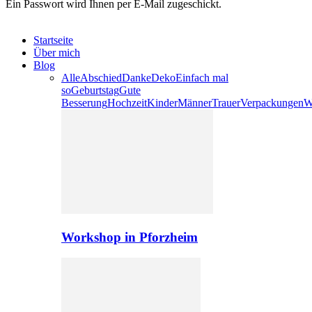
Ein Passwort wird Ihnen per E-Mail zugeschickt.
Startseite
Über mich
Blog
Alle
Abschied
Danke
Deko
Einfach mal
so
Geburtstag
Gute
Besserung
Hochzeit
Kinder
Männer
Trauer
Verpackungen
W
Workshop in Pforzheim