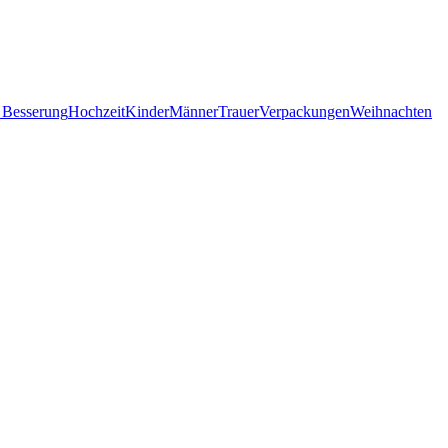
 Besserung
Hochzeit
Kinder
Männer
Trauer
Verpackungen
Weihnachten