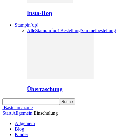
Insta-Hop
Stampin´up!
Alle
Stampin´up! Bestellung
Sammelbestellung
Überraschung
Bastelamazone
Start
Allgemein
Einschulung
Allgemein
Blog
Kinder