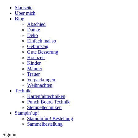
Startseite
Über mich
Blog
Abschied
Danke
Deko
Einfach mal so
Geburtstag
Gute Besserung
Hochzeit
Kinder
Männer
Trauer
Verpackungen
Weihnachten
Technik
Kartenfalttechniken
Punch Board Technik
Stempeltechniken
Stampin´up!
Stampin´up! Bestellung
Sammelbestellung
Sign in