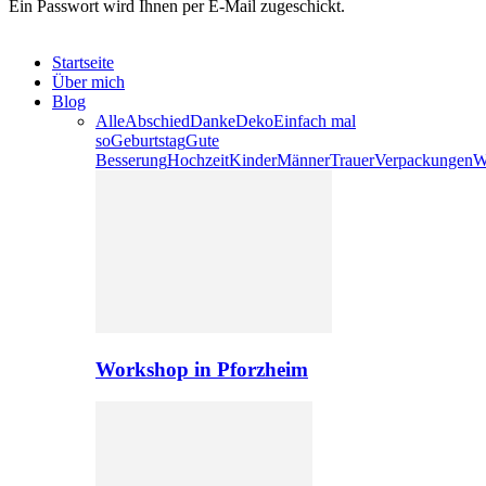
Ein Passwort wird Ihnen per E-Mail zugeschickt.
Startseite
Über mich
Blog
Alle
Abschied
Danke
Deko
Einfach mal
so
Geburtstag
Gute
Besserung
Hochzeit
Kinder
Männer
Trauer
Verpackungen
W
Workshop in Pforzheim