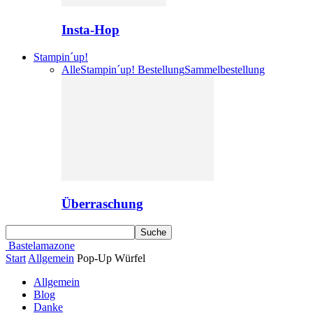
Insta-Hop
Stampin´up!
Alle
Stampin´up! Bestellung
Sammelbestellung
Überraschung
Bastelamazone
Start
Allgemein
Pop-Up Würfel
Allgemein
Blog
Danke