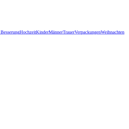
 Besserung
Hochzeit
Kinder
Männer
Trauer
Verpackungen
Weihnachten