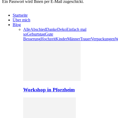
Ein Passwort wird Ihnen per E-Mail zugeschickt.
Startseite
Über mich
Blog
Alle
Abschied
Danke
Deko
Einfach mal
so
Geburtstag
Gute
Besserung
Hochzeit
Kinder
Männer
Trauer
Verpackungen
W
Workshop in Pforzheim