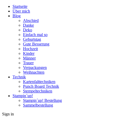
Startseite
Über mich
Blog
Abschied
Danke
Deko
Einfach mal so
Geburtstag
Gute Besserung
Hochzeit
Kinder
Männer
Trauer
Verpackungen
Weihnachten
Technik
Kartenfalttechniken
Punch Board Technik
Stempeltechniken
Stampin´up!
Stampin´up! Bestellung
Sammelbestellung
Sign in