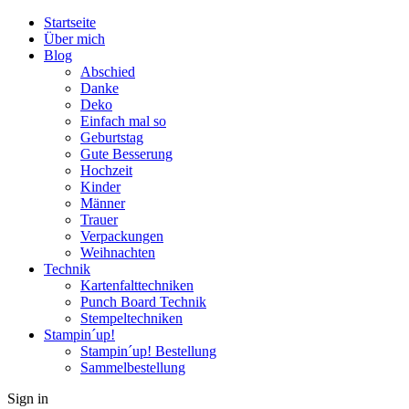
Startseite
Über mich
Blog
Abschied
Danke
Deko
Einfach mal so
Geburtstag
Gute Besserung
Hochzeit
Kinder
Männer
Trauer
Verpackungen
Weihnachten
Technik
Kartenfalttechniken
Punch Board Technik
Stempeltechniken
Stampin´up!
Stampin´up! Bestellung
Sammelbestellung
Sign in