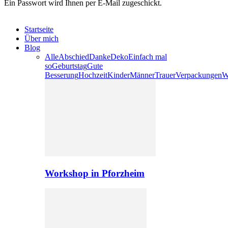
Ein Passwort wird Ihnen per E-Mail zugeschickt.
Startseite
Über mich
Blog
Alle
Abschied
Danke
Deko
Einfach mal
so
Geburtstag
Gute
Besserung
Hochzeit
Kinder
Männer
Trauer
Verpackungen
W
Workshop in Pforzheim