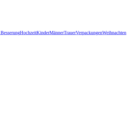
 Besserung
Hochzeit
Kinder
Männer
Trauer
Verpackungen
Weihnachten