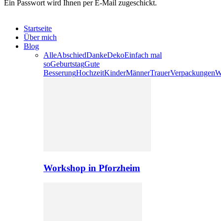
Ein Passwort wird Ihnen per E-Mail zugeschickt.
Startseite
Über mich
Blog
Alle
Abschied
Danke
Deko
Einfach mal
so
Geburtstag
Gute
Besserung
Hochzeit
Kinder
Männer
Trauer
Verpackungen
W
Workshop in Pforzheim