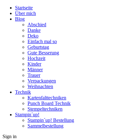
Startseite
Über mich
Blog
Abschied
Danke
Deko
Einfach mal so
Geburtstag
Gute Besserung
Hochzeit
Kinder
Männer
Trauer
Verpackungen
Weihnachten
Technik
Kartenfalttechniken
Punch Board Technik
Stempeltechniken
Stampin´up!
Stampin´up! Bestellung
Sammelbestellung
Sign in