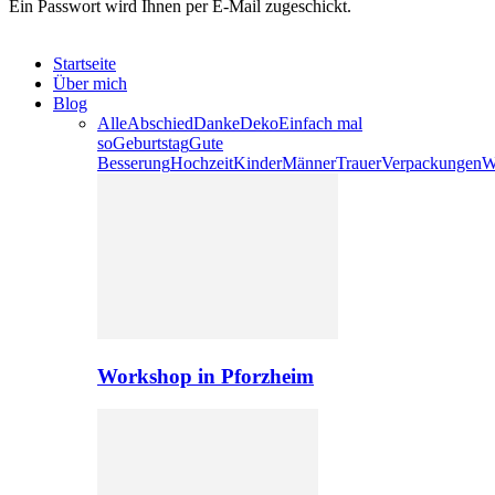
Ein Passwort wird Ihnen per E-Mail zugeschickt.
Startseite
Über mich
Blog
Alle
Abschied
Danke
Deko
Einfach mal
so
Geburtstag
Gute
Besserung
Hochzeit
Kinder
Männer
Trauer
Verpackungen
W
Workshop in Pforzheim