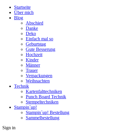
Startseite
Über mich
Blog
Abschied
Danke
Deko
Einfach mal so
Geburtstag
Gute Besserung
Hochzeit
Kinder
Männer
Trauer
Verpackungen
Weihnachten
Technik
Kartenfalttechniken
Punch Board Technik
Stempeltechniken
Stampin´up!
Stampin´up! Bestellung
Sammelbestellung
Sign in