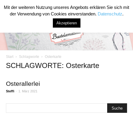
Mit der weiteren Nutzung unseres Angebots erklären Sie sich mit
der Verwendung von Cookies einverstanden.
Datenschutz
.
Akzeptieren
Start
Schlagworte
Osterkarte
Bastelamazone
SCHLAGWORTE: Osterkarte
Osterallerlei
Steffi
-
1. März 2021