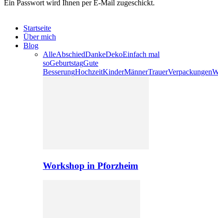
Ein Passwort wird Ihnen per E-Mail zugeschickt.
Startseite
Über mich
Blog
Alle
Abschied
Danke
Deko
Einfach mal
so
Geburtstag
Gute
Besserung
Hochzeit
Kinder
Männer
Trauer
Verpackungen
W
Workshop in Pforzheim