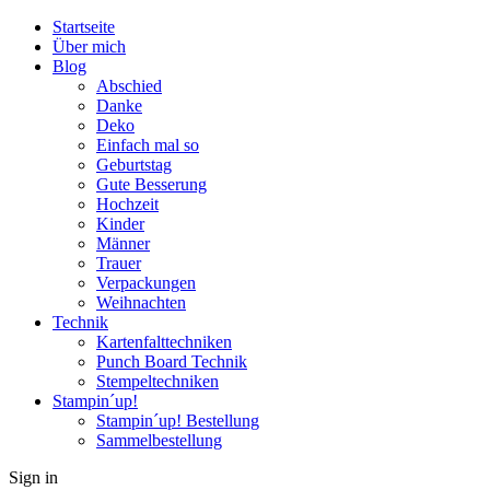
Startseite
Über mich
Blog
Abschied
Danke
Deko
Einfach mal so
Geburtstag
Gute Besserung
Hochzeit
Kinder
Männer
Trauer
Verpackungen
Weihnachten
Technik
Kartenfalttechniken
Punch Board Technik
Stempeltechniken
Stampin´up!
Stampin´up! Bestellung
Sammelbestellung
Sign in