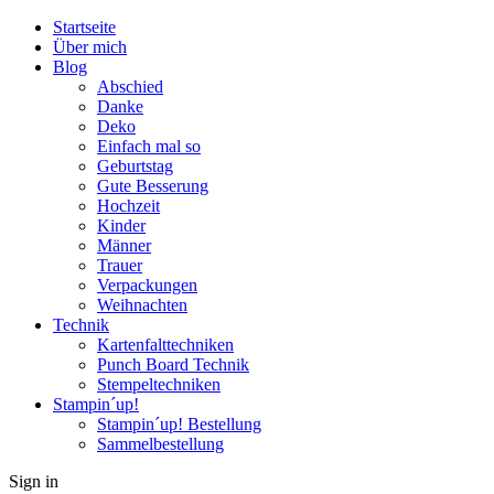
Startseite
Über mich
Blog
Abschied
Danke
Deko
Einfach mal so
Geburtstag
Gute Besserung
Hochzeit
Kinder
Männer
Trauer
Verpackungen
Weihnachten
Technik
Kartenfalttechniken
Punch Board Technik
Stempeltechniken
Stampin´up!
Stampin´up! Bestellung
Sammelbestellung
Sign in