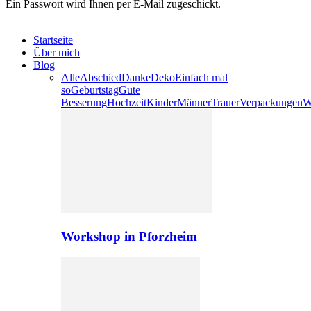
Ein Passwort wird Ihnen per E-Mail zugeschickt.
Startseite
Über mich
Blog
Alle
Abschied
Danke
Deko
Einfach mal
so
Geburtstag
Gute
Besserung
Hochzeit
Kinder
Männer
Trauer
Verpackungen
W
Workshop in Pforzheim