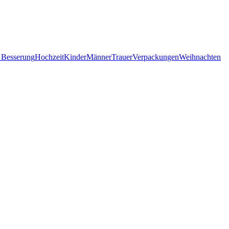
 Besserung
Hochzeit
Kinder
Männer
Trauer
Verpackungen
Weihnachten