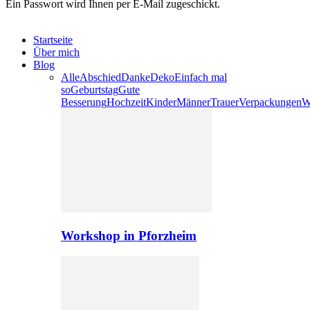
Ein Passwort wird Ihnen per E-Mail zugeschickt.
Startseite
Über mich
Blog
Alle
Abschied
Danke
Deko
Einfach mal
so
Geburtstag
Gute
Besserung
Hochzeit
Kinder
Männer
Trauer
Verpackungen
W
Workshop in Pforzheim