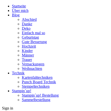
Startseite
Über mich
Blog
Abschied
Danke
Deko
Einfach mal so
Geburtstag
Gute Besserung
Hochzeit
Kinder
Männer
Trauer
Verpackungen
Weihnachten
Technik
Kartenfalttechniken
Punch Board Technik
Stempeltechniken
Stampin´up!
Stampin´up! Bestellung
Sammelbestellung
Sign in