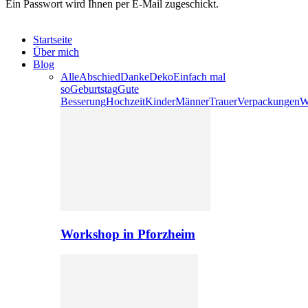
Ein Passwort wird Ihnen per E-Mail zugeschickt.
Startseite
Über mich
Blog
Alle
Abschied
Danke
Deko
Einfach mal
so
Geburtstag
Gute
Besserung
Hochzeit
Kinder
Männer
Trauer
Verpackungen
W
Workshop in Pforzheim