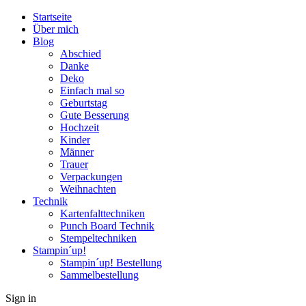
Startseite
Über mich
Blog
Abschied
Danke
Deko
Einfach mal so
Geburtstag
Gute Besserung
Hochzeit
Kinder
Männer
Trauer
Verpackungen
Weihnachten
Technik
Kartenfalttechniken
Punch Board Technik
Stempeltechniken
Stampin´up!
Stampin´up! Bestellung
Sammelbestellung
Sign in