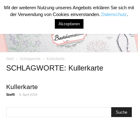
Mit der weiteren Nutzung unseres Angebots erklären Sie sich mit
der Verwendung von Cookies einverstanden.
Datenschutz
.
Akzeptieren
Start
Schlagworte
Kullerkarte
Bastelamazone
SCHLAGWORTE: Kullerkarte
Kullerkarte
Steffi
-
8. April 2018