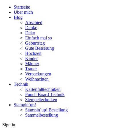
Startseite
Über mich
Blog
Abschied
Danke
Deko
Einfach mal so
Geburtstag
Gute Besserung
Hochzeit
Kinder
Männer
Trauer
Verpackungen
Weihnachten
Technik
Kartenfalttechniken
Punch Board Technik
Stempeltechniken
Stampin´up!
Stampin´up! Bestellung
Sammelbestellung
Sign in