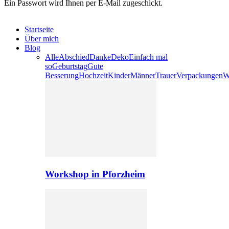
Ein Passwort wird Ihnen per E-Mail zugeschickt.
Startseite
Über mich
Blog
Alle
Abschied
Danke
Deko
Einfach mal
so
Geburtstag
Gute
Besserung
Hochzeit
Kinder
Männer
Trauer
Verpackungen
W
Workshop in Pforzheim