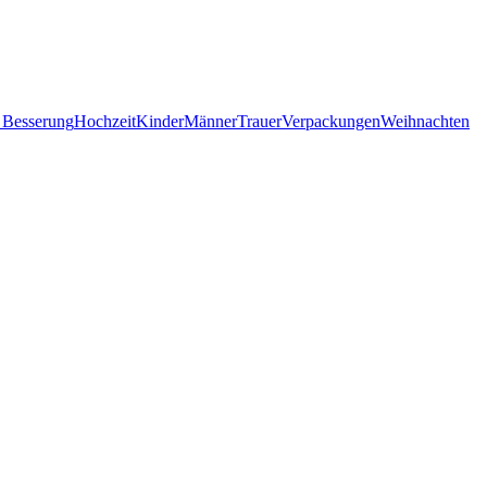
 Besserung
Hochzeit
Kinder
Männer
Trauer
Verpackungen
Weihnachten