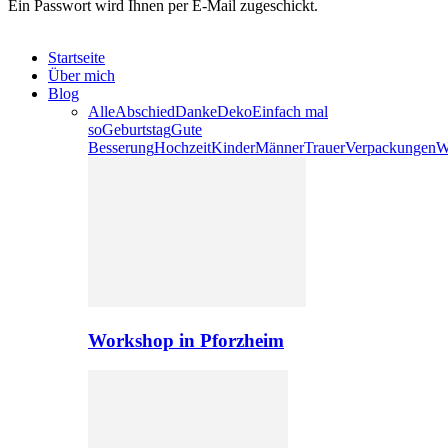
Ein Passwort wird Ihnen per E-Mail zugeschickt.
Startseite
Über mich
Blog
Alle
Abschied
Danke
Deko
Einfach mal
so
Geburtstag
Gute
Besserung
Hochzeit
Kinder
Männer
Trauer
Verpackungen
W
Workshop in Pforzheim