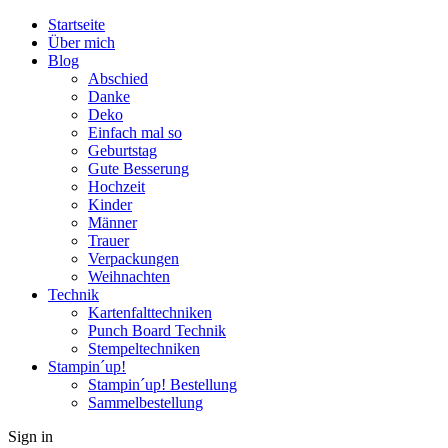
Startseite
Über mich
Blog
Abschied
Danke
Deko
Einfach mal so
Geburtstag
Gute Besserung
Hochzeit
Kinder
Männer
Trauer
Verpackungen
Weihnachten
Technik
Kartenfalttechniken
Punch Board Technik
Stempeltechniken
Stampin´up!
Stampin´up! Bestellung
Sammelbestellung
Sign in