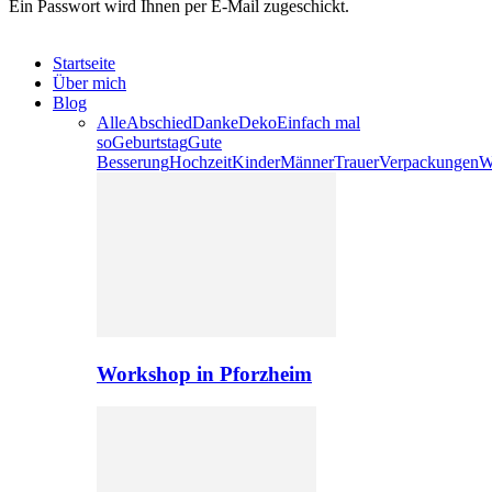
Ein Passwort wird Ihnen per E-Mail zugeschickt.
Startseite
Über mich
Blog
Alle
Abschied
Danke
Deko
Einfach mal
so
Geburtstag
Gute
Besserung
Hochzeit
Kinder
Männer
Trauer
Verpackungen
W
Workshop in Pforzheim