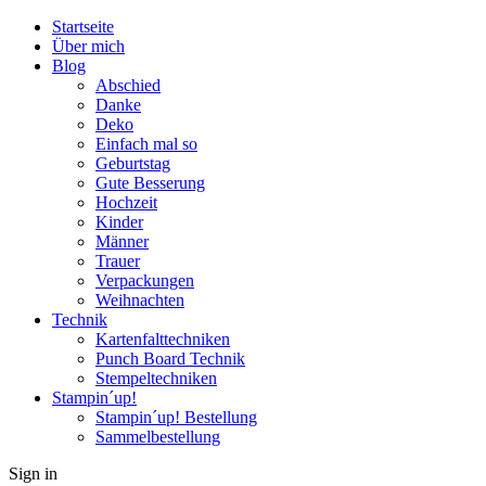
Startseite
Über mich
Blog
Abschied
Danke
Deko
Einfach mal so
Geburtstag
Gute Besserung
Hochzeit
Kinder
Männer
Trauer
Verpackungen
Weihnachten
Technik
Kartenfalttechniken
Punch Board Technik
Stempeltechniken
Stampin´up!
Stampin´up! Bestellung
Sammelbestellung
Sign in