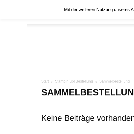
Sonntag, August 9, 2026
Mit der weiteren Nutzung unseres A
STARTSEITE
ÜBER MICH
BLOG
Start
Stampin´up! Bestellung
Sammelbestellung
SAMMELBESTELLU
Keine Beiträge vorhande