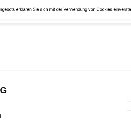
ngebots erklären Sie sich mit der Verwendung von Cookies einverst
TECHNIK
STAMPIN´UP!
Bastelamazone
NG
n